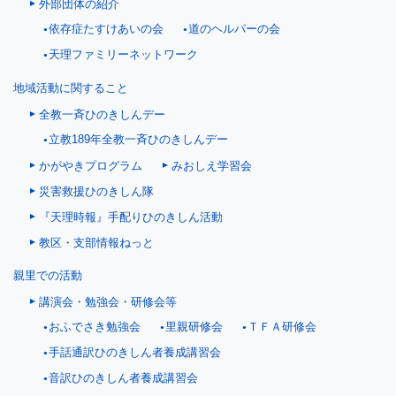
外部団体の紹介
依存症たすけあいの会
道のヘルパーの会
天理ファミリーネットワーク
地域活動に関すること
全教一斉ひのきしんデー
立教189年全教一斉ひのきしんデー
かがやきプログラム
みおしえ学習会
災害救援ひのきしん隊
『天理時報』手配りひのきしん活動
教区・支部情報ねっと
親里での活動
講演会・勉強会・研修会等
おふでさき勉強会
里親研修会
ＴＦＡ研修会
手話通訳ひのきしん者養成講習会
音訳ひのきしん者養成講習会