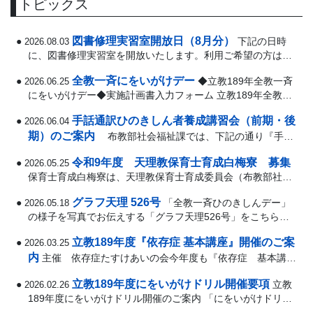
トピックス
図書修理実習室開放日（8月分）
下記の日時
2026.08.03
に、図書修理実習室を開放いたします。利用ご希望の方は、
前日までに社会福祉課（0743-63-6161）までお問い合わせく
全教一斉にをいがけデー
◆立教189年全教一斉
2026.06.25
ださい。 日時（開放日）8月25日（火）･･･
にをいがけデー◆実施計画書入力フォーム 立教189年全教一
斉にをいがけデー用リーフレット ◆動画ダウンロード◆特設
手話通訳ひのきしん者養成講習会（前期・後
2026.06.04
ページ「身近なたすけ合いで、世の中･･･
期）のご案内
布教部社会福祉課では、下記の通り『手話
通訳ひのきしん者養成講習会（前期・後期）』を開催しま
令和9年度 天理教保育士育成白梅寮 募集
2026.05.25
す。 手話に関心のある方、聴覚障害のある方とコミュニケ
ーションを取りたい方など･･･
保育士育成白梅寮は、天理教保育士育成委員会（布教部社会
福祉課所管）が運営する寮です。保育士という同じ夢を持つ
グラフ天理 526号
「全教一斉ひのきしんデー」
2026.05.18
仲間と共に、寮生活を送りながら、奈良市にある指定校の
「奈良保育･･･
の様子を写真でお伝えする「グラフ天理526号」をこちらに
掲載いたしました。ダウンロード可能ですので、印刷して掲
立教189年度『依存症 基本講座』開催のご案
2026.03.25
示するなどご活用ください。
内
主催 依存症たすけあいの会今年度も『依存症 基本講
座』をオンラインにて10回にわたり開催します。本講座で
立教189年度にをいがけドリル開催要項
立教
2026.02.26
は、依存症の基礎知識や当事者への関わり方、医療との連
携、自助グルー･･･
189年度にをいがけドリル開催のご案内 「にをいがけドリ
ル」は、戸別訪問によるにをいがけに工夫を加え、にをいが