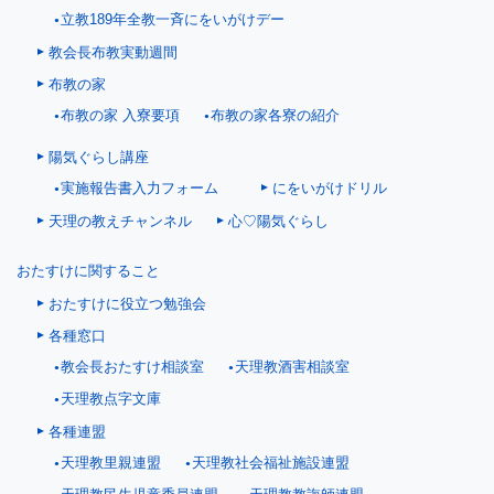
立教189年全教一斉にをいがけデー
教会長布教実動週間
布教の家
布教の家 入寮要項
布教の家各寮の紹介
陽気ぐらし講座
にをいがけドリル
実施報告書入力フォーム
天理の教えチャンネル
心♡陽気ぐらし
おたすけに関すること
おたすけに役立つ勉強会
各種窓口
教会長おたすけ相談室
天理教酒害相談室
天理教点字文庫
各種連盟
天理教里親連盟
天理教社会福祉施設連盟