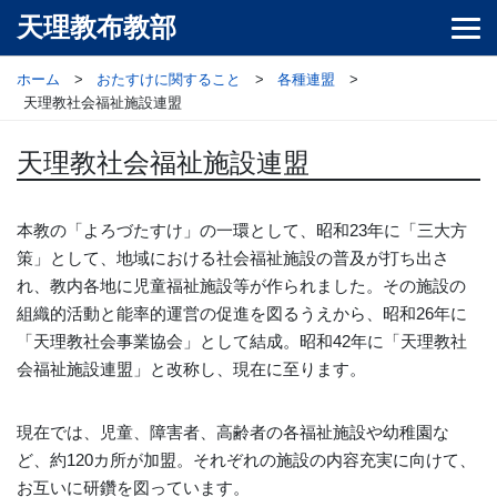
天理教布教部
ホーム
おたすけに関すること
各種連盟
天理教社会福祉施設連盟
天理教社会福祉施設連盟
本教の「よろづたすけ」の一環として、昭和23年に「三大方
策」として、地域における社会福祉施設の普及が打ち出さ
れ、教内各地に児童福祉施設等が作られました。その施設の
組織的活動と能率的運営の促進を図るうえから、昭和26年に
「天理教社会事業協会」として結成。昭和42年に「天理教社
会福祉施設連盟」と改称し、現在に至ります。
現在では、児童、障害者、高齢者の各福祉施設や幼稚園な
ど、約120カ所が加盟。それぞれの施設の内容充実に向けて、
お互いに研鑽を図っています。