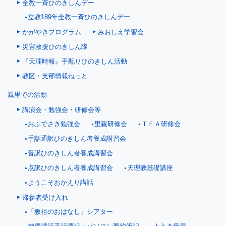
全教一斉ひのきしんデー
立教189年全教一斉ひのきしんデー
かがやきプログラム
みおしえ学習会
災害救援ひのきしん隊
『天理時報』手配りひのきしん活動
教区・支部情報ねっと
親里での活動
講演会・勉強会・研修会等
おふでさき勉強会
里親研修会
ＴＦＡ研修会
手話通訳ひのきしん者養成講習会
音訳ひのきしん者養成講習会
点訳ひのきしん者養成講習会
天理教基礎講座
ようこそおかえり講話
帰参者受け入れ
「教祖のおはなし」シアター