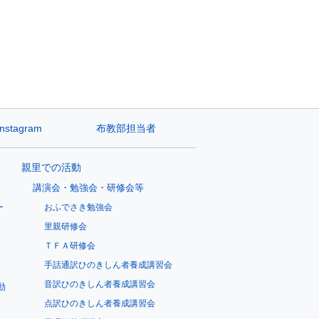
Instagram
布教部担当者
親里での活動
講演会・勉強会・研修会等
ー
おふでさき勉強会
里親研修会
ＴＦＡ研修会
手話通訳ひのきしん者養成講習会
音訳ひのきしん者養成講習会
動
点訳ひのきしん者養成講習会