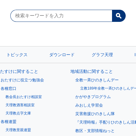
トピックス
ダウンロード
グラフ天理
たすけに関すること
地域活動に関すること
おたすけに役立つ勉強会
全教一斉ひのきしんデー
各種窓口
立教189年全教一斉ひのきしんデ
かがやきプログラム
教会長おたすけ相談室
天理教酒害相談室
みおしえ学習会
天理教点字文庫
災害救援ひのきしん隊
各種連盟
『天理時報』手配りひのきしん活
天理教里親連盟
教区・支部情報ねっと