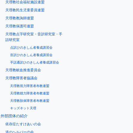
天理教社会福祉施設連盟
天理教民生児童委員連盟
天理教教誨師連盟
天理教保護司連盟
天理教点字研究室・音訳研究室・手
話研究室
点訳ひのきしん者養成講習会
音訳ひのきしん者養成講習会
手話通訳ひのきしん者養成講習会
天理教献血推進委員会
天理教障害者協議会
天理教視力障害者布教連盟
天理教聴力障害者布教連盟
天理教肢体障害者布教連盟
キッズネット天理
外部団体の紹介
依存症たすけあいの会
道のヘルパーの会