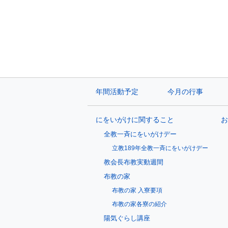
年間活動予定
今月の行事
にをいがけに関すること
お
全教一斉にをいがけデー
立教189年全教一斉にをいがけデー
教会長布教実動週間
布教の家
布教の家 入寮要項
布教の家各寮の紹介
陽気ぐらし講座