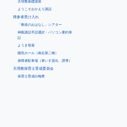
天理教基礎講座
ようこそおかえり講話
帰参者受け入れ
「教祖のおはなし」シアター
神殿講話手話通訳・パソコン要約筆
記
ようき母屋
陽気ホール（南右第二棟）
身障者駐車場（車いす貸出、誘導）
天理教保育士育成委員会
保育士育成白梅寮