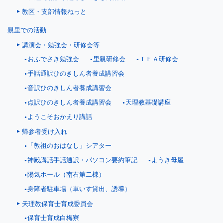
教区・支部情報ねっと
親里での活動
講演会・勉強会・研修会等
おふでさき勉強会
里親研修会
ＴＦＡ研修会
手話通訳ひのきしん者養成講習会
音訳ひのきしん者養成講習会
点訳ひのきしん者養成講習会
天理教基礎講座
ようこそおかえり講話
帰参者受け入れ
「教祖のおはなし」シアター
神殿講話手話通訳・パソコン要約筆記
ようき母屋
陽気ホール（南右第二棟）
身障者駐車場（車いす貸出、誘導）
天理教保育士育成委員会
保育士育成白梅寮