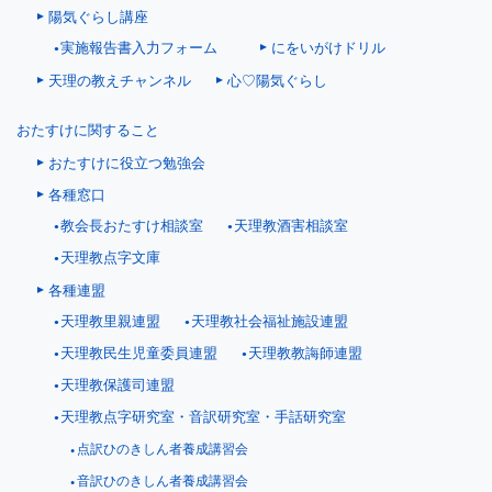
陽気ぐらし講座
にをいがけドリル
実施報告書入力フォーム
天理の教えチャンネル
心♡陽気ぐらし
おたすけに関すること
おたすけに役立つ勉強会
各種窓口
教会長おたすけ相談室
天理教酒害相談室
天理教点字文庫
各種連盟
天理教里親連盟
天理教社会福祉施設連盟
天理教民生児童委員連盟
天理教教誨師連盟
天理教保護司連盟
天理教点字研究室・音訳研究室・手話研究室
点訳ひのきしん者養成講習会
音訳ひのきしん者養成講習会