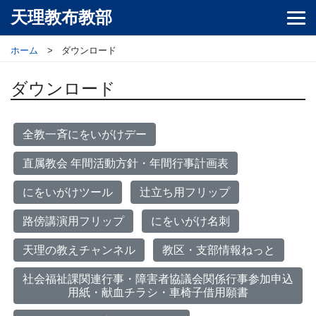
天理教布教部
ホーム
ダウンロード
ダウンロード
全教一斉にをいがけデー
直属教会 年間活動方針・年間行事計画表
にをいがけツール
辻立ち用フリップ
路傍講演用フリップ
にをいがけ名刺
天理の教えチャンネル
教区・支部情報ねっと
社会福祉課関連行事・障害者協議会関係行事参加申込
用紙・献血チラシ・車椅子借用願書