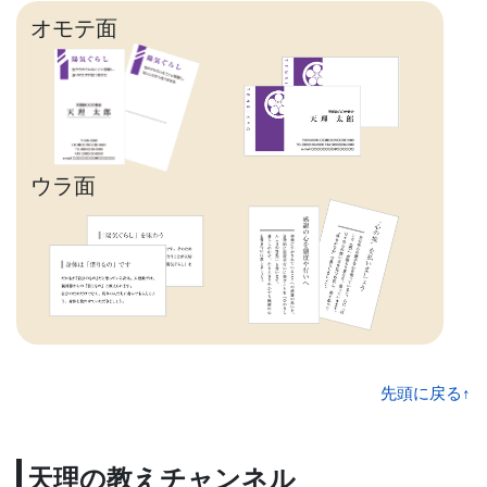
オモテ面
ウラ面
先頭に戻る↑
天理の教えチャンネル