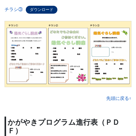
チラシ③
ダウンロード
先頭に戻る↑
かがやきプログラム進行表（ＰＤ
Ｆ）