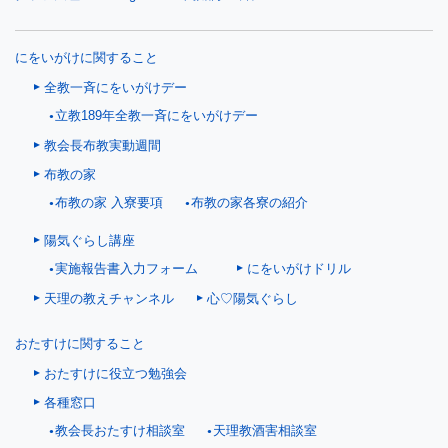
にをいがけに関すること
全教一斉にをいがけデー
立教189年全教一斉にをいがけデー
教会長布教実動週間
布教の家
布教の家 入寮要項
布教の家各寮の紹介
陽気ぐらし講座
にをいがけドリル
実施報告書入力フォーム
天理の教えチャンネル
心♡陽気ぐらし
おたすけに関すること
おたすけに役立つ勉強会
各種窓口
教会長おたすけ相談室
天理教酒害相談室