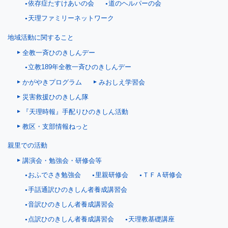
依存症たすけあいの会
道のヘルパーの会
天理ファミリーネットワーク
地域活動に関すること
全教一斉ひのきしんデー
立教189年全教一斉ひのきしんデー
かがやきプログラム
みおしえ学習会
災害救援ひのきしん隊
『天理時報』手配りひのきしん活動
教区・支部情報ねっと
親里での活動
講演会・勉強会・研修会等
おふでさき勉強会
里親研修会
ＴＦＡ研修会
手話通訳ひのきしん者養成講習会
音訳ひのきしん者養成講習会
点訳ひのきしん者養成講習会
天理教基礎講座