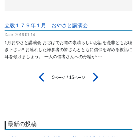
立教１７９年１月 おやさと講演会
Date: 2016.01.14
1月おやさと講演会 おぢばでお道の素晴らしいお話を是非ともお聴
き下さい!! お連れした帰参者の皆さんとともに信仰を深める教話に
耳を傾けましょう。 一人の信者さんへの丹精が･･･
次へ
9
/ 15
ページ
ページ
前へ
最新の投稿