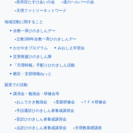
依存症たすけあいの会
道のヘルパーの会
天理ファミリーネットワーク
地域活動に関すること
全教一斉ひのきしんデー
立教189年全教一斉ひのきしんデー
かがやきプログラム
みおしえ学習会
災害救援ひのきしん隊
『天理時報』手配りひのきしん活動
教区・支部情報ねっと
親里での活動
講演会・勉強会・研修会等
おふでさき勉強会
里親研修会
ＴＦＡ研修会
手話通訳ひのきしん者養成講習会
音訳ひのきしん者養成講習会
点訳ひのきしん者養成講習会
天理教基礎講座