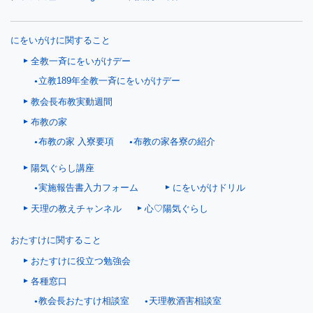
にをいがけに関すること
全教一斉にをいがけデー
立教189年全教一斉にをいがけデー
教会長布教実動週間
布教の家
布教の家 入寮要項
布教の家各寮の紹介
陽気ぐらし講座
にをいがけドリル
実施報告書入力フォーム
天理の教えチャンネル
心♡陽気ぐらし
おたすけに関すること
おたすけに役立つ勉強会
各種窓口
教会長おたすけ相談室
天理教酒害相談室