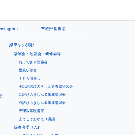
Instagram
布教部担当者
親里での活動
講演会・勉強会・研修会等
ー
おふでさき勉強会
里親研修会
ＴＦＡ研修会
手話通訳ひのきしん者養成講習会
音訳ひのきしん者養成講習会
動
点訳ひのきしん者養成講習会
天理教基礎講座
ようこそおかえり講話
帰参者受け入れ