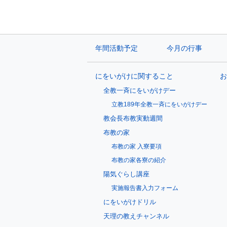
年間活動予定
今月の行事
にをいがけに関すること
お
全教一斉にをいがけデー
立教189年全教一斉にをいがけデー
教会長布教実動週間
布教の家
布教の家 入寮要項
布教の家各寮の紹介
陽気ぐらし講座
実施報告書入力フォーム
にをいがけドリル
天理の教えチャンネル