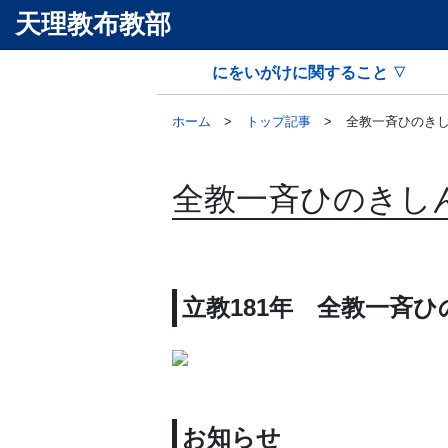
天理教布教部
にをいがけに関すること
ホーム
トップ記事
全教一斉ひのき
全教一斉ひのきし
立教181年 全教一斉
お知らせ