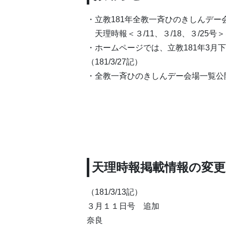
・立教181年全教一斉ひのきしんデー
天理時報＜３/11、３/18、３/25
・ホームページでは、立教181年3月
（181/3/27記）
・全教一斉ひのきしんデー会場一覧公
天理時報掲載情報の変更
（181/3/13記）
３月１１日号 追加
奈良