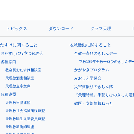
トピックス
ダウンロード
グラフ天理
たすけに関すること
地域活動に関すること
おたすけに役立つ勉強会
全教一斉ひのきしんデー
各種窓口
立教189年全教一斉ひのきしんデ
かがやきプログラム
教会長おたすけ相談室
天理教酒害相談室
みおしえ学習会
天理教点字文庫
災害救援ひのきしん隊
各種連盟
『天理時報』手配りひのきしん活
天理教里親連盟
教区・支部情報ねっと
天理教社会福祉施設連盟
天理教民生児童委員連盟
天理教教誨師連盟