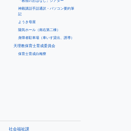
「教祖のおはなし」シアター
神殿講話手話通訳・パソコン要約筆
記
ようき母屋
陽気ホール（南右第二棟）
身障者駐車場（車いす貸出、誘導）
天理教保育士育成委員会
保育士育成白梅寮
社会福祉課