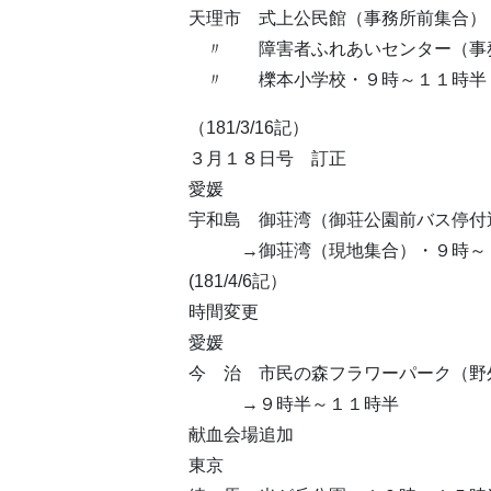
天理市 式上公民館（事務所前集合）
〃 障害者ふれあいセンター（事務
〃 櫟本小学校・９時～１１時
（181/3/16記）
３月１８日号 訂正
愛媛
宇和島 御荘湾（御荘公園前バス停付
→御荘湾（現地集合）・９時～
(181/4/6記）
時間変更
愛媛
今 治 市民の森フラワーパーク（野
→９時半～１１時半
献血会場追加
東京