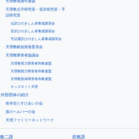
天理教保護司連盟
天理教点字研究室・音訳研究室・手
話研究室
点訳ひのきしん者養成講習会
音訳ひのきしん者養成講習会
手話通訳ひのきしん者養成講習会
天理教献血推進委員会
天理教障害者協議会
天理教視力障害者布教連盟
天理教聴力障害者布教連盟
天理教肢体障害者布教連盟
キッズネット天理
外部団体の紹介
依存症たすけあいの会
道のヘルパーの会
天理ファミリーネットワーク
教二課
庶務課