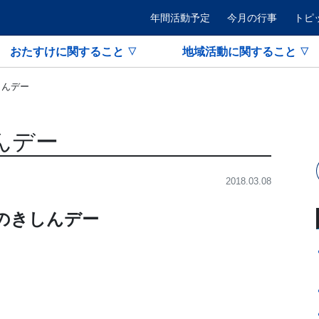
年間活動予定
今月の行事
トピ
おたすけに関すること
地域活動に関すること
しんデー
んデー
2018.03.08
ひのきしんデー