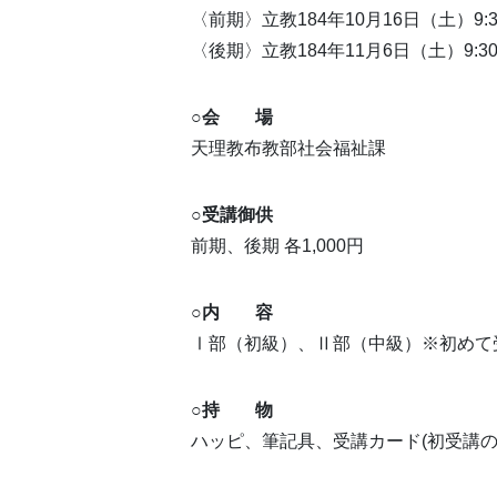
〈前期〉立教184年10月16日（土）9:3
〈後期〉立教184年11月6日（土）9:30
○
会 場
天理教布教部社会福祉課
○
受講御供
前期、後期 各1,000円
○
内 容
Ⅰ部（初級）、Ⅱ部（中級）※初めて
○
持 物
ハッピ、筆記具、受講カード(初受講