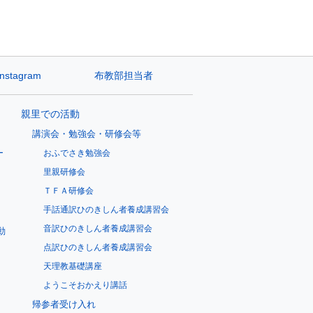
Instagram
布教部担当者
親里での活動
講演会・勉強会・研修会等
ー
おふでさき勉強会
里親研修会
ＴＦＡ研修会
手話通訳ひのきしん者養成講習会
音訳ひのきしん者養成講習会
動
点訳ひのきしん者養成講習会
天理教基礎講座
ようこそおかえり講話
帰参者受け入れ