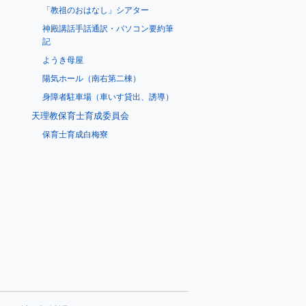
「教祖のおはなし」シアター
神殿講話手話通訳・パソコン要約筆
記
ようき母屋
陽気ホール（南右第二棟）
身障者駐車場（車いす貸出、誘導）
天理教保育士育成委員会
保育士育成白梅寮