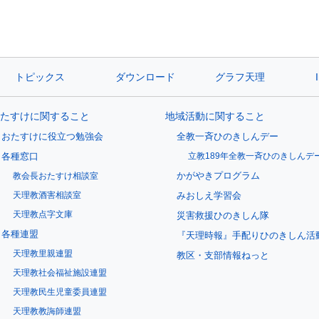
トピックス
ダウンロード
グラフ天理
たすけに関すること
地域活動に関すること
おたすけに役立つ勉強会
全教一斉ひのきしんデー
各種窓口
立教189年全教一斉ひのきしんデ
かがやきプログラム
教会長おたすけ相談室
天理教酒害相談室
みおしえ学習会
天理教点字文庫
災害救援ひのきしん隊
各種連盟
『天理時報』手配りひのきしん活
天理教里親連盟
教区・支部情報ねっと
天理教社会福祉施設連盟
天理教民生児童委員連盟
天理教教誨師連盟