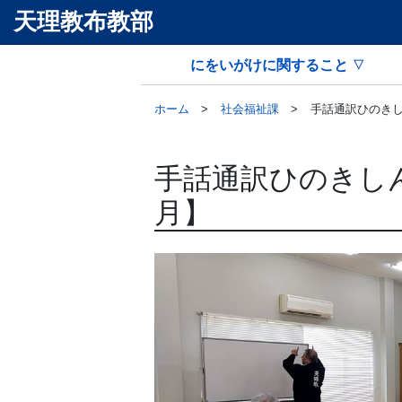
天理教布教部
にをいがけに関すること
ホーム
社会福祉課
手話通訳ひのきし
手話通訳ひのきしん
月】