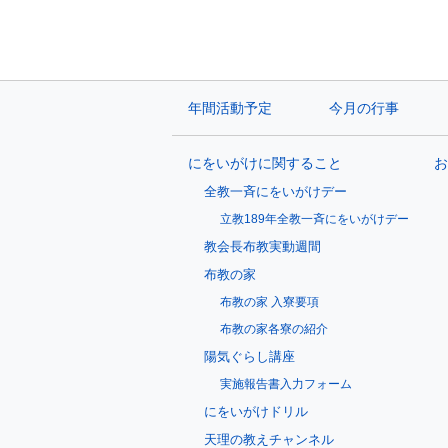
年間活動予定
今月の行事
にをいがけに関すること
お
全教一斉にをいがけデー
立教189年全教一斉にをいがけデー
教会長布教実動週間
布教の家
布教の家 入寮要項
布教の家各寮の紹介
陽気ぐらし講座
実施報告書入力フォーム
にをいがけドリル
天理の教えチャンネル