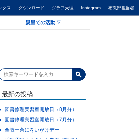
ックス
ダウンロード
グラフ天理
Instagram
布教部担当者
親里での活動
最新の投稿
図書修理実習室開放日（8月分）
図書修理実習室開放日（7月分）
全教一斉にをいがけデー