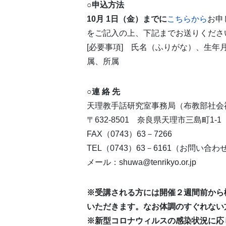
○
申込方法
10月 1日（金）までに
こちらから
お申
をご記入の上、下記までお送りくださ
[必要事項] 氏名（ふりがな）、生
属、所属
○
連 絡 先
天理教手話研究室事務局（布教部社会
〒632-8501 奈良県天理市三島町1-1
FAX（0743）63－7266
TEL（0743）63－6161（お問い合
メール：shuwa@tenrikyo.or.jp
※受講される方には開催２週間前から
いただきます。なお体調のすぐれない
※新型コロナウィルスの感染状況に応