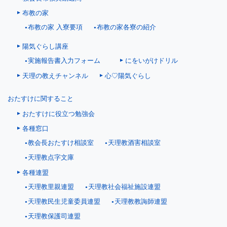
布教の家
布教の家 入寮要項
布教の家各寮の紹介
陽気ぐらし講座
にをいがけドリル
実施報告書入力フォーム
天理の教えチャンネル
心♡陽気ぐらし
おたすけに関すること
おたすけに役立つ勉強会
各種窓口
教会長おたすけ相談室
天理教酒害相談室
天理教点字文庫
各種連盟
天理教里親連盟
天理教社会福祉施設連盟
天理教民生児童委員連盟
天理教教誨師連盟
天理教保護司連盟