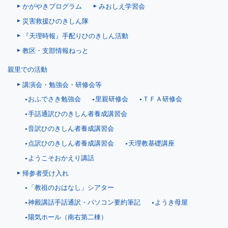
かがやきプログラム
みおしえ学習会
災害救援ひのきしん隊
『天理時報』手配りひのきしん活動
教区・支部情報ねっと
親里での活動
講演会・勉強会・研修会等
おふでさき勉強会
里親研修会
ＴＦＡ研修会
手話通訳ひのきしん者養成講習会
音訳ひのきしん者養成講習会
点訳ひのきしん者養成講習会
天理教基礎講座
ようこそおかえり講話
帰参者受け入れ
「教祖のおはなし」シアター
神殿講話手話通訳・パソコン要約筆記
ようき母屋
陽気ホール（南右第二棟）