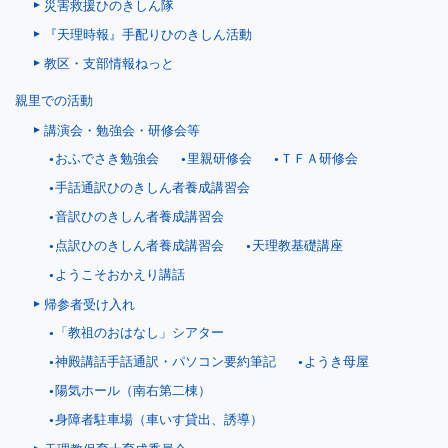
災害救援ひのきしん隊
『天理時報』手配りひのきしん活動
教区・支部情報ねっと
親里での活動
講演会・勉強会・研修会等
おふでさき勉強会
里親研修会
ＴＦＡ研修会
手話通訳ひのきしん者養成講習会
音訳ひのきしん者養成講習会
点訳ひのきしん者養成講習会
天理教基礎講座
ようこそおかえり講話
帰参者受け入れ
「教祖のおはなし」シアター
神殿講話手話通訳・パソコン要約筆記
ようき母屋
陽気ホール（南右第二棟）
身障者駐車場（車いす貸出、誘導）