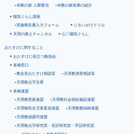
布教の家 入寮要項
布教の家各寮の紹介
陽気ぐらし講座
にをいがけドリル
実施報告書入力フォーム
天理の教えチャンネル
心♡陽気ぐらし
おたすけに関すること
おたすけに役立つ勉強会
各種窓口
教会長おたすけ相談室
天理教酒害相談室
天理教点字文庫
各種連盟
天理教里親連盟
天理教社会福祉施設連盟
天理教民生児童委員連盟
天理教教誨師連盟
天理教保護司連盟
天理教点字研究室・音訳研究室・手話研究室