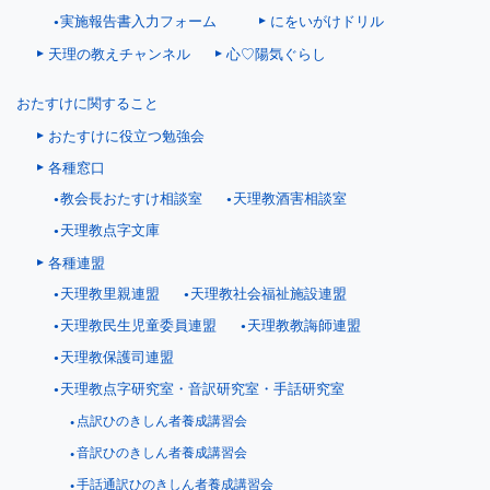
にをいがけドリル
実施報告書入力フォーム
天理の教えチャンネル
心♡陽気ぐらし
おたすけに関すること
おたすけに役立つ勉強会
各種窓口
教会長おたすけ相談室
天理教酒害相談室
天理教点字文庫
各種連盟
天理教里親連盟
天理教社会福祉施設連盟
天理教民生児童委員連盟
天理教教誨師連盟
天理教保護司連盟
天理教点字研究室・音訳研究室・手話研究室
点訳ひのきしん者養成講習会
音訳ひのきしん者養成講習会
手話通訳ひのきしん者養成講習会