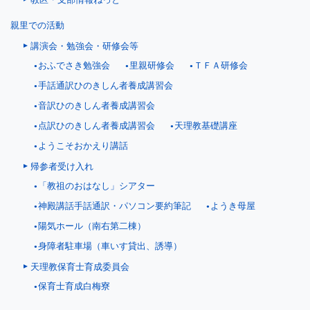
親里での活動
講演会・勉強会・研修会等
おふでさき勉強会
里親研修会
ＴＦＡ研修会
手話通訳ひのきしん者養成講習会
音訳ひのきしん者養成講習会
点訳ひのきしん者養成講習会
天理教基礎講座
ようこそおかえり講話
帰参者受け入れ
「教祖のおはなし」シアター
神殿講話手話通訳・パソコン要約筆記
ようき母屋
陽気ホール（南右第二棟）
身障者駐車場（車いす貸出、誘導）
天理教保育士育成委員会
保育士育成白梅寮