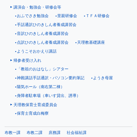
講演会・勉強会・研修会等
おふでさき勉強会
里親研修会
ＴＦＡ研修会
手話通訳ひのきしん者養成講習会
音訳ひのきしん者養成講習会
点訳ひのきしん者養成講習会
天理教基礎講座
ようこそおかえり講話
帰参者受け入れ
「教祖のおはなし」シアター
神殿講話手話通訳・パソコン要約筆記
ようき母屋
陽気ホール（南右第二棟）
身障者駐車場（車いす貸出、誘導）
天理教保育士育成委員会
保育士育成白梅寮
布教一課
布教二課
庶務課
社会福祉課