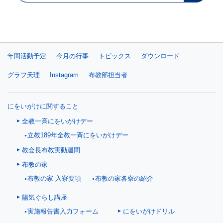
年間活動予定
今月の行事
トピックス
ダウンロード
グラフ天理
Instagram
布教部担当者
にをいがけに関すること
全教一斉にをいがけデー
立教189年全教一斉にをいがけデー
教会長布教実動週間
布教の家
布教の家 入寮要項
布教の家各寮の紹介
陽気ぐらし講座
にをいがけドリル
実施報告書入力フォーム