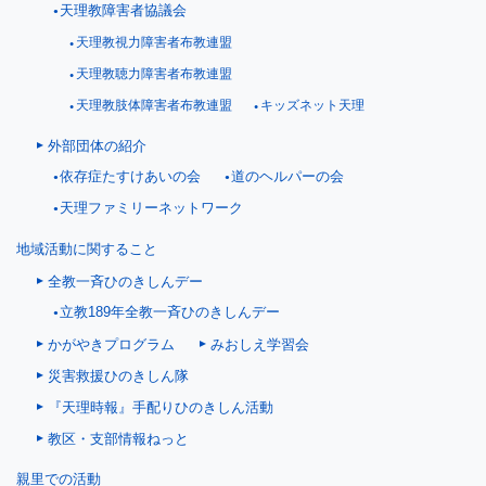
天理教障害者協議会
天理教視力障害者布教連盟
天理教聴力障害者布教連盟
天理教肢体障害者布教連盟
キッズネット天理
外部団体の紹介
依存症たすけあいの会
道のヘルパーの会
天理ファミリーネットワーク
地域活動に関すること
全教一斉ひのきしんデー
立教189年全教一斉ひのきしんデー
かがやきプログラム
みおしえ学習会
災害救援ひのきしん隊
『天理時報』手配りひのきしん活動
教区・支部情報ねっと
親里での活動